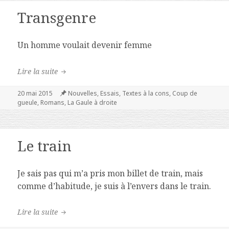
Transgenre
Un homme voulait devenir femme
Transgenre
Lire la suite
Publié
20 mai 2015
Catégories
Nouvelles
,
Essais
,
Textes à la cons
,
Coup de
le
gueule
,
Romans
,
La Gaule à droite
Le train
Je sais pas qui m’a pris mon billet de train, mais
comme d’habitude, je suis à l’envers dans le train.
Le train
Lire la suite