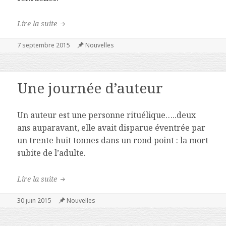
Brouillard
Lire la suite
Publié
7 septembre 2015
Catégories
Nouvelles
le
Une journée d’auteur
Un auteur est une personne rituélique…..deux
ans auparavant, elle avait disparue éventrée par
un trente huit tonnes dans un rond point : la mort
subite de l’adulte.
Une journée d’auteur
Lire la suite
Publié
30 juin 2015
Catégories
Nouvelles
le