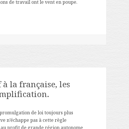
ons de travail ont le vent en poupe.
mplacée par la course au bien être des salariés.
 à la française, les
implification.
 promulgation de loi toujours plus
ive n’échappe pas à cette règle
s au profit de grande région autonome