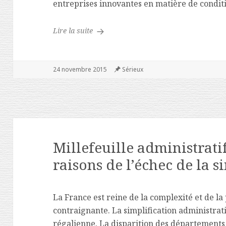
entreprises innovantes en matière de conditi
La course au profit des actionnaires re
Lire la suite
Publié
24 novembre 2015
Catégories
Sérieux
le
Millefeuille administratif
raisons de l’échec de la s
La France est reine de la complexité et de la
contraignante. La simplification administrat
régalienne. La disparition des département