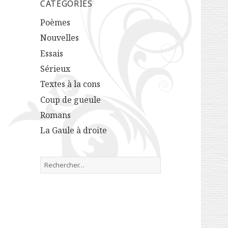
CATÉGORIES
Poèmes
Nouvelles
Essais
Sérieux
Textes à la cons
Coup de gueule
Romans
La Gaule à droite
R
e
c
h
e
r