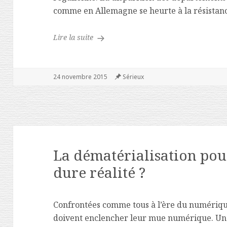
comme en Allemagne se heurte à la résistan
Millefeuille administratif à la française
Lire la suite
Publié
24 novembre 2015
Catégories
Sérieux
le
La dématérialisation pou
dure réalité ?
Confrontées comme tous à l’ère du numérique
doivent enclencher leur mue numérique. Une